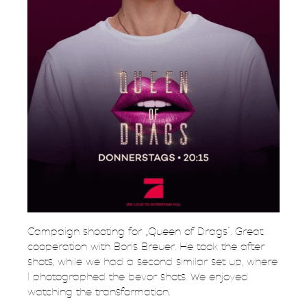
Campaign shooting for „Queen of Drags“. Great
cooperation with Boris Breuer. He took the after
shots, while we had a second similar set up, where
I photographed the bevor shots. We enjoyed
watching the transformation.